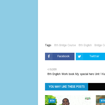
Tags:
8th Bridge Course
8th English
Bridge C
Facebook
Twitter
OLDER
8th English Work book My special hero Unit 1 Ka
YOU MAY LIKE THESE POSTS
8TH
8TH