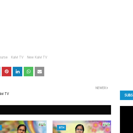
ourse
Kalvi TV
New Kalvi TV
NEWER
lvi TV
SUBS
8TH