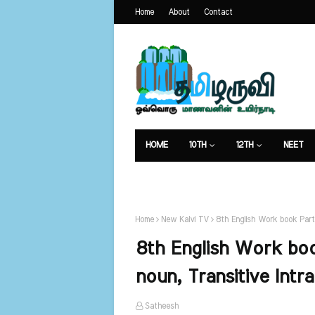
Home
About
Contact
HOME
10TH
12TH
NEET
கட்டுரைகள்
Home
New Kalvi TV
8th English Work book Parts
8th English Work boo
noun, Transitive Intra
Satheesh