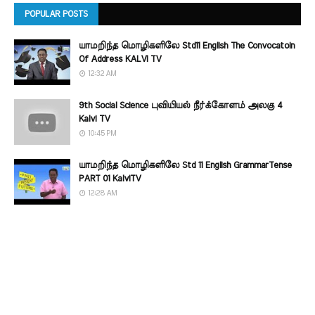
POPULAR POSTS
யாமறிந்த மொழிகளிலே Std11 English The Convocatoin
Of Address KALVI TV
12:32 AM
9th Social Science புவியியல் நீர்க்கோளம் அலகு 4
Kalvi TV
10:45 PM
யாமறிந்த மொழிகளிலே Std 11 English GrammarTense
PART 01 KalviTV
12:28 AM