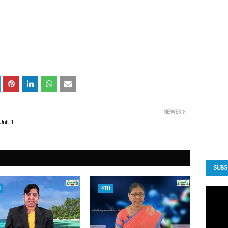
NEWER
nit 1
SUBS
4TH