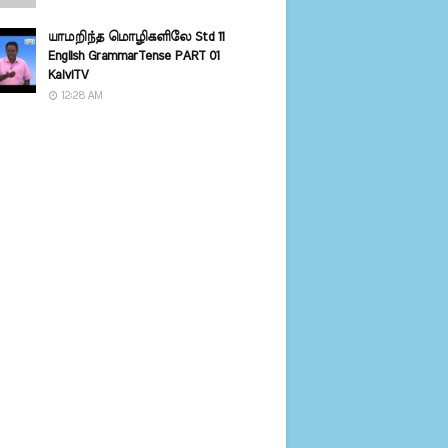
யாமறிந்த மொழிகளிலே Std 11
English GrammarTense PART 01
KalviTV
12:28 AM