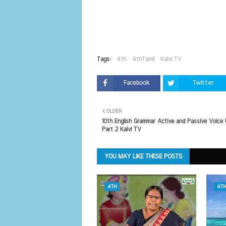
Tags:
4th
4thTamil
Kalvi TV
Facebook
Twitter
OLDER
10th English Grammar Active and Passive Voice U
Part 2 Kalvi TV
YOU MAY LIKE THESE POSTS
4TH
4TH