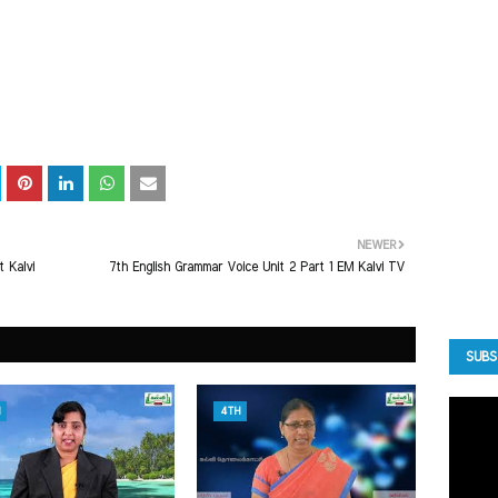
NEWER
 Kalvi
7th English Grammar Voice Unit 2 Part 1 EM Kalvi TV
SUBS
4TH