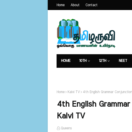
Home
About
Contact
HOME
10TH
12TH
NEET
கட்டுரைகள்
Home
Kalvi TV
4th English Grammar Conjunction
4th English Grammar 
Kalvi TV
Queens