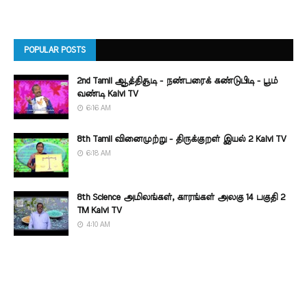
POPULAR POSTS
2nd Tamil ஆத்திசூடி - நண்பரைக் கண்டுபிடி - பூம்
வண்டி Kalvi TV
6:16 AM
8th Tamil வினைமுற்று - திருக்குறள் இயல் 2 Kalvi TV
6:18 AM
8th Science அமிலங்கள், காரங்கள் அலகு 14 பகுதி 2
TM Kalvi TV
4:10 AM