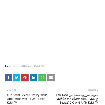
Tags:
4th
4thTamil
Kalvi TV
OLDER
NEWER
10th Social Science History World
10th Tamil இயற்கைச்சூழல் திறன்
After World War - II Unit 4 Part 1
அறிவோம் வினா விடை அலகு
Kalvi TV
9 பகுதி 2 Q And A TM Kalvi TV