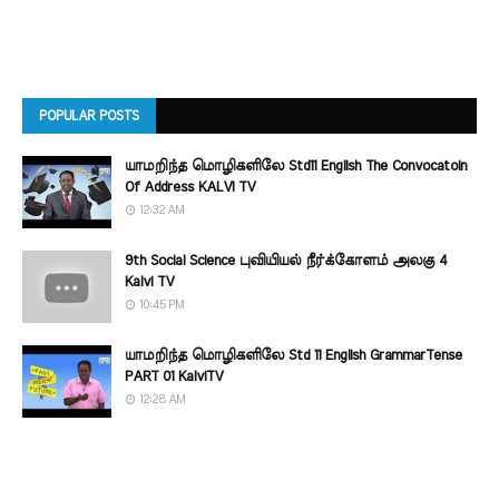
POPULAR POSTS
யாமறிந்த மொழிகளிலே Std11 English The Convocatoin
Of Address KALVI TV
12:32 AM
9th Social Science புவியியல் நீர்க்கோளம் அலகு 4
Kalvi TV
10:45 PM
யாமறிந்த மொழிகளிலே Std 11 English GrammarTense
PART 01 KalviTV
12:28 AM