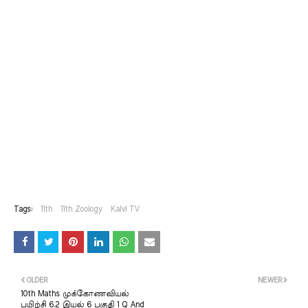
Tags:
11th
11th Zoology
Kalvi TV
OLDER
NEWER
10th Maths முக்கோணவியல்
பயிற்சி 6.2 இயல் 6 பகுதி 1 Q And