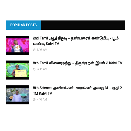
POPULAR POSTS
2nd Tamil ஆத்திசூடி - நண்பரைக் கண்டுபிடி - பூம்
வண்டி Kalvi TV
6:16 AM
8th Tamil வினைமுற்று - திருக்குறள் இயல் 2 Kalvi TV
6:18 AM
8th Science அமிலங்கள், காரங்கள் அலகு 14 பகுதி 2
TM Kalvi TV
4:10 AM