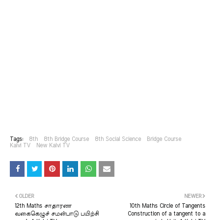
Tags:
8th
8th Bridge Course
8th Social Science
Bridge Course
Kalvi TV
New Kalvi TV
OLDER
NEWER
12th Maths சாதாரண
10th Maths Circle of Tangents
வகைகெழுச் சமன்பாடு பயிற்சி
Construction of a tangent to a