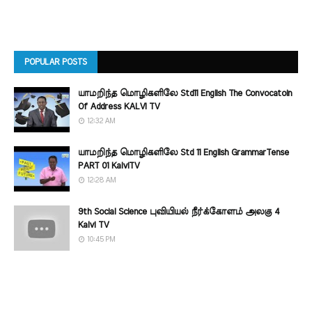
POPULAR POSTS
யாமறிந்த மொழிகளிலே Std11 English The Convocatoin
Of Address KALVI TV
12:32 AM
யாமறிந்த மொழிகளிலே Std 11 English GrammarTense
PART 01 KalviTV
12:28 AM
9th Social Science புவியியல் நீர்க்கோளம் அலகு 4
Kalvi TV
10:45 PM