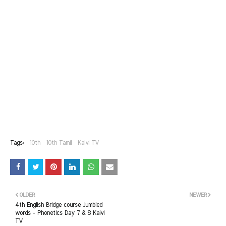
Tags:
10th
10th Tamil
Kalvi TV
OLDER
NEWER
4th English Bridge course Jumbled
words - Phonetics Day 7 & 8 Kalvi
TV