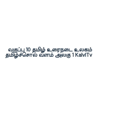
வகுப்பு 10 தமிழ் உரைநடை உலகம்
தமிழ்ச்சொல் வளம் அலகு 1 KalviTv