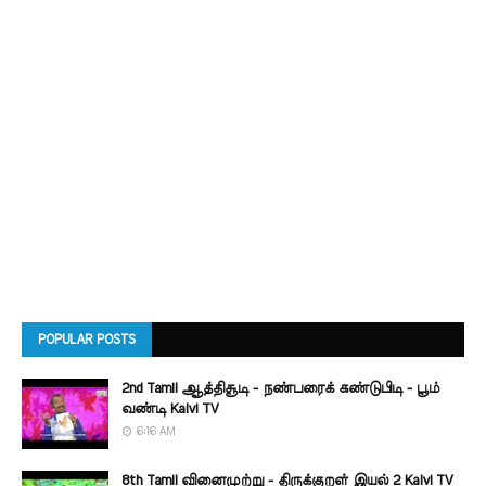
POPULAR POSTS
2nd Tamil ஆத்திசூடி - நண்பரைக் கண்டுபிடி - பூம்
வண்டி Kalvi TV
6:16 AM
8th Tamil வினைமுற்று - திருக்குறள் இயல் 2 Kalvi TV