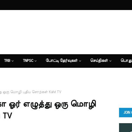
TRB
TNPSC
போட்டி தேர்வுகள்
செய்திகள்
பொது
து ஒரு மொழி புதிய சொற்கள் Kalvi TV
கா ஓர் எழுத்து ஒரு மொழி
JOIN
 TV