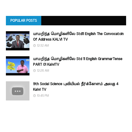
POPULAR POSTS
யாமறிந்த மொழிகளிலே Std11 English The Convocatoin
Of Address KALVI TV
12:32 AM
யாமறிந்த மொழிகளிலே Std 11 English GrammarTense
PART 01 KalviTV
12:28 AM
9th Social Science புவியியல் நீர்க்கோளம் அலகு 4
Kalvi TV
10:45 PM