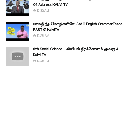
Of Address KALVI TV
12:32 AM
யாமறிந்த மொழிகளிலே Std 11 English GrammarTense
PART 01 KalviTV
12:28 AM
9th Social Science புவியியல் நீர்க்கோளம் அலகு 4
Kalvi TV
10:45 PM