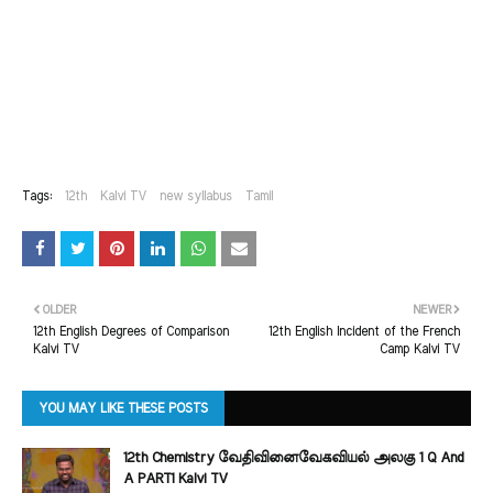
Tags:
12th
Kalvi TV
new syllabus
Tamil
OLDER
NEWER
12th English Degrees of Comparison
12th English Incident of the French
Kalvi TV
Camp Kalvi TV
YOU MAY LIKE THESE POSTS
12th Chemistry வேதிவினைவேகவியல் அலகு 1 Q And
A PART1 Kalvi TV