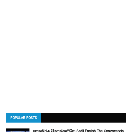
POPULAR POSTS
யாமறிந்த மொழிகளிலே Std11 English The Convocatoin