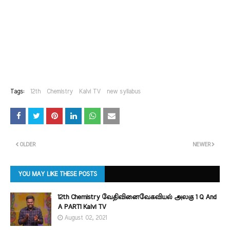
Tags:
12th
Chemistry
Kalvi TV
new syllabus
OLDER
NEWER
YOU MAY LIKE THESE POSTS
12th Chemistry வேதிவினைவேகவியல் அலகு 1 Q And
A PART1 Kalvi TV
August 02, 2021